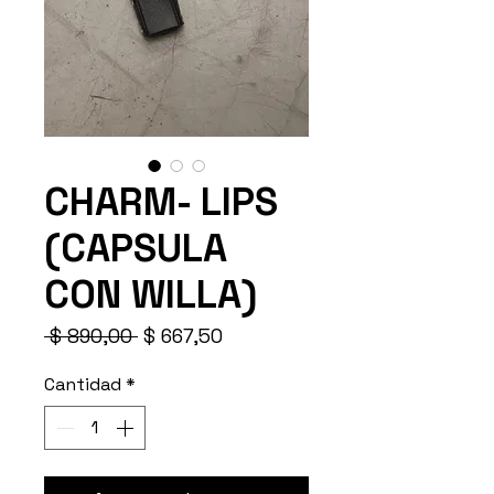
CHARM- LIPS
(CAPSULA
CON WILLA)
Precio
Precio
 $ 890,00 
$ 667,50
de
oferta
Cantidad
*