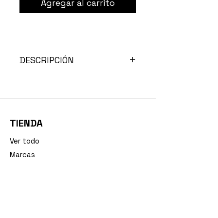
Agregar al carrito
DESCRIPCIÓN
Descubre la nueva capsula "CHARM
YOUR BAG"
Willa squad
y
A.MAS.
Llavero de alta calidad para
agregar a tus looks, cartera,
bolsos o llaves!
TIENDA
Ver todo
Marcas
Ropa
Zapatos
Accesorios