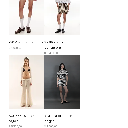
YGNA - micro short a
YGNA - Short
bungaló a
Precio
$ 1.590,00
Precio
$ 2.490,00
SCUFFERS- Pant
NATI- Micro short
tejido
negro
Precio
Precio
$ 5.390,00
$ 1.690,00