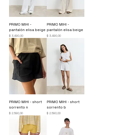
PRIMO MIHI -
PRIMO MIHI -
pantalón elisa beige
pantalón elisa beige
Precio
Precio
$ 3.490,00
$ 3.490,00
PRIMO MIHI - short
PRIMO MIHI - short
sorrento n
sorrento b
Precio
Precio
$ 2.590,00
$ 2.590,00