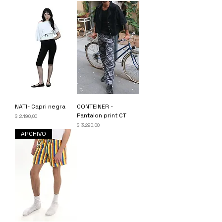
NATI- Capri negra
CONTEINER -
Pantalon print CT
Precio
$ 2.190,00
Precio
$ 3.290,00
ARCHIVO