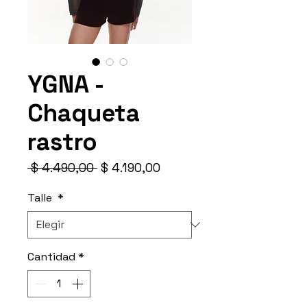
YGNA -
Chaqueta
rastro
Precio
Precio
 $ 4.490,00 
$ 4.190,00
de
oferta
Talle
*
Cantidad
*